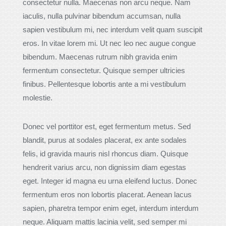
consectetur nulla. Maecenas non arcu neque. Nam
iaculis, nulla pulvinar bibendum accumsan, nulla
sapien vestibulum mi, nec interdum velit quam suscipit
eros. In vitae lorem mi. Ut nec leo nec augue congue
bibendum. Maecenas rutrum nibh gravida enim
fermentum consectetur. Quisque semper ultricies
finibus. Pellentesque lobortis ante a mi vestibulum
molestie.
Donec vel porttitor est, eget fermentum metus. Sed
blandit, purus at sodales placerat, ex ante sodales
felis, id gravida mauris nisl rhoncus diam. Quisque
hendrerit varius arcu, non dignissim diam egestas
eget. Integer id magna eu urna eleifend luctus. Donec
fermentum eros non lobortis placerat. Aenean lacus
sapien, pharetra tempor enim eget, interdum interdum
neque. Aliquam mattis lacinia velit, sed semper mi