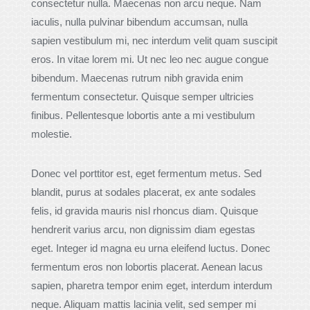
consectetur nulla. Maecenas non arcu neque. Nam
iaculis, nulla pulvinar bibendum accumsan, nulla
sapien vestibulum mi, nec interdum velit quam suscipit
eros. In vitae lorem mi. Ut nec leo nec augue congue
bibendum. Maecenas rutrum nibh gravida enim
fermentum consectetur. Quisque semper ultricies
finibus. Pellentesque lobortis ante a mi vestibulum
molestie.
Donec vel porttitor est, eget fermentum metus. Sed
blandit, purus at sodales placerat, ex ante sodales
felis, id gravida mauris nisl rhoncus diam. Quisque
hendrerit varius arcu, non dignissim diam egestas
eget. Integer id magna eu urna eleifend luctus. Donec
fermentum eros non lobortis placerat. Aenean lacus
sapien, pharetra tempor enim eget, interdum interdum
neque. Aliquam mattis lacinia velit, sed semper mi