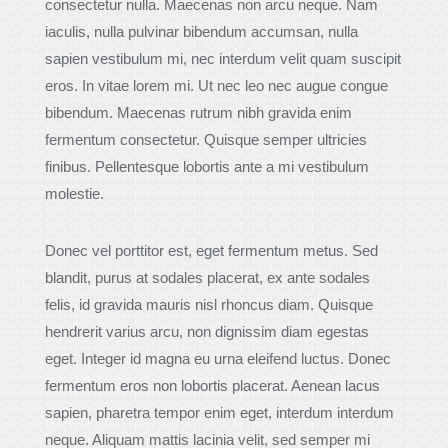
consectetur nulla. Maecenas non arcu neque. Nam
iaculis, nulla pulvinar bibendum accumsan, nulla
sapien vestibulum mi, nec interdum velit quam suscipit
eros. In vitae lorem mi. Ut nec leo nec augue congue
bibendum. Maecenas rutrum nibh gravida enim
fermentum consectetur. Quisque semper ultricies
finibus. Pellentesque lobortis ante a mi vestibulum
molestie.
Donec vel porttitor est, eget fermentum metus. Sed
blandit, purus at sodales placerat, ex ante sodales
felis, id gravida mauris nisl rhoncus diam. Quisque
hendrerit varius arcu, non dignissim diam egestas
eget. Integer id magna eu urna eleifend luctus. Donec
fermentum eros non lobortis placerat. Aenean lacus
sapien, pharetra tempor enim eget, interdum interdum
neque. Aliquam mattis lacinia velit, sed semper mi